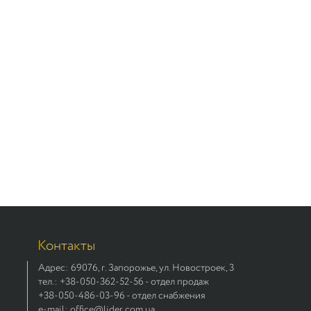
Контакты
Адрес: 69076, г. Запорожье, ул. Новостроек, 3
тел.: +38-050-362-52-56 - отдел продаж
+38-050-486-03-96 - отдел снабжения
e-mail: office@lider.com.ua