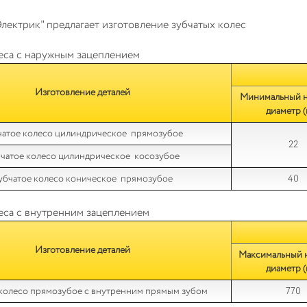
лектрик" предлагает изготовление зубчатых колес
еса с наружным зацеплением
Изготовление деталей
Минимальный 
диаметр (
чатое колесо цилиндрическое прямозубое
22
чатое колесо цилиндрическое косозубое
убчатое колесо коническое прямозубое
40
еса с внутренним зацеплением
Изготовление деталей
Максимальный 
диаметр (
 колесо прямозубое с внутренним прямым зубом
770