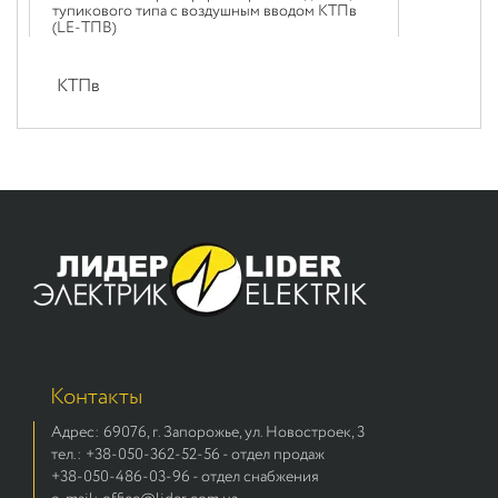
тупикового типа с воздушным вводом КТПв
(LE-ТПВ)
КТПв
Контакты
Адрес: 69076, г. Запорожье, ул. Новостроек, 3
тел.: +38-050-362-52-56 - отдел продаж
+38-050-486-03-96 - отдел снабжения