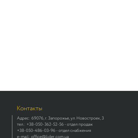
Контакты
Адрес: 69076, г. Запорожье, ул. Новостроек, 3
тел.: +38-050-362-52-56 - отдел продаж
+38-050-486-03-96 - отдел снабжения
e-mail: office@lider.com.ua