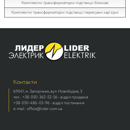
Комплектні трансформаторні підстанції блокові
Комплектні трансформаторні підстанції пересувні кар'єрні
Контакти
69041, м. Запоріжжя, вул. Новобудов, 3
тел.: +38-050-362-52-56 - відділ продажів
+38-050-486-03-96 - відділ постачання
e-mail: office@lider.com.ua