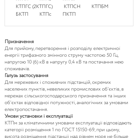
КТПГС (2КТПГС)
КТПСН
КТПБМ
БКТП
КТПс
ПКТП
Призначення
Для прийому, перетворення і розподілу електричної
енергії трифазного змінного струму частотою 50 Гц,
напругою 10 (6) кВ в напругу 0,4 кВ та постачання нею
споживачів.
Галузь застосування
Для мережевих і споживчих підстанцій, окремих
населених пунктів, невеликих промислових об'єктів, в
мережах сільськогосподарського призначення та інших
об'єктах відповідної потужності, аналогічних за умовами
електропостачання.
Умови установки і експлуатації
КТПм за кліматичними умовами експлуатації відповідають
категорії розміщення 1 по ГОСТ 15150-69, при цьому,
висота розміщення підстанції над рівнем моря не більше