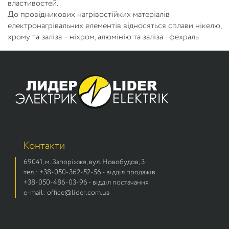
властивостей.
До провідникових нагрівостійких матеріалів
електронагрівальних елементів відносяться сплави нікелю,
хрому та заліза – ніхром, алюмінію та заліза - фехраль
Контакти
69041, м. Запоріжжя, вул. Новобудов, 3
тел.: +38-050-362-52-56 - відділ продажів
+38-050-486-03-96 - відділ постачання
e-mail: office@lider.com.ua