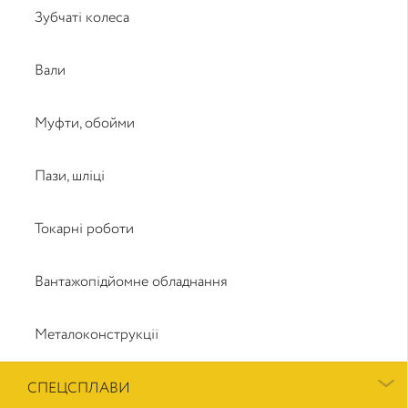
Зубчаті колеса
Вали
Муфти, обойми
Пази, шліці
Токарні роботи
Вантажопідйомне обладнання
Металоконструкції
СПЕЦСПЛАВИ