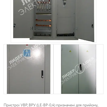
Пристрої УВР, ВРУ (LE-ВР-0,4) призначені для прийому,